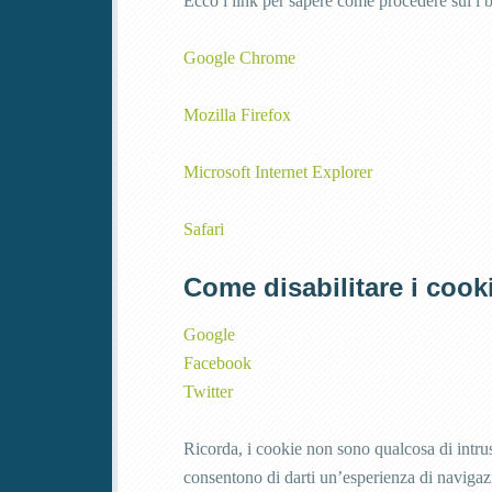
Ecco i link per sapere come procedere sui i b
Google Chrome
Mozilla Firefox
Microsoft Internet Explorer
Safari
Come disabilitare i cookie
Google
Facebook
Twitter
Ricorda, i cookie non sono qualcosa di intr
consentono di darti un’esperienza di navigazio