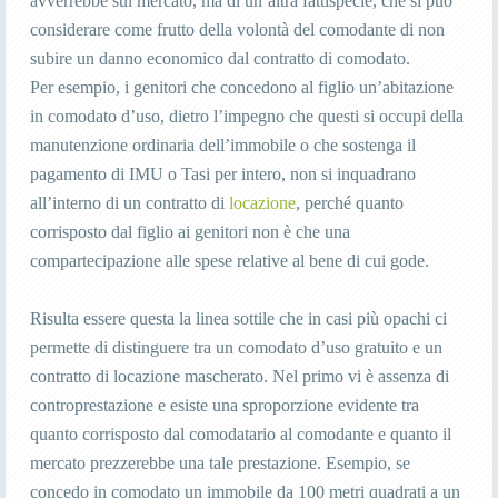
avverrebbe sul mercato, ma di un’altra fattispecie, che si può
considerare come frutto della volontà del comodante di non
subire un danno economico dal contratto di comodato.
Per esempio, i genitori che concedono al figlio un’abitazione
in comodato d’uso, dietro l’impegno che questi si occupi della
manutenzione ordinaria dell’immobile o che sostenga il
pagamento di IMU o Tasi per intero, non si inquadrano
all’interno di un contratto di
locazione
, perché quanto
corrisposto dal figlio ai genitori non è che una
compartecipazione alle spese relative al bene di cui gode.
Risulta essere questa la linea sottile che in casi più opachi ci
permette di distinguere tra un comodato d’uso gratuito e un
contratto di locazione mascherato. Nel primo vi è assenza di
controprestazione e esiste una sproporzione evidente tra
quanto corrisposto dal comodatario al comodante e quanto il
mercato prezzerebbe una tale prestazione. Esempio, se
concedo in comodato un immobile da 100 metri quadrati a un