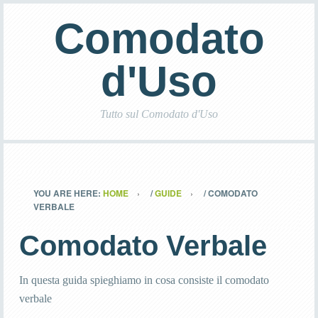
Comodato
d'Uso
Tutto sul Comodato d'Uso
YOU ARE HERE:
HOME
/
GUIDE
/
COMODATO
VERBALE
Comodato Verbale
In questa guida spieghiamo in cosa consiste il comodato
verbale